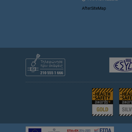
AfterSiteMap