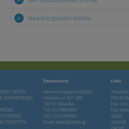
799/7 ACCESS CONTROL SYSTEM
799/8 SITE SECURITY SYSTEM
Επικοινωνία
Links
ΙΚΟΥ ΑΕΡΙΟΥ
Κεντρικά Γραφεία ΔΕΣΦΑ
Υπουργεί
Ο & ΣΥΜΜΟΡΦΩΣΗ
Μεσογείων 357 -359
ΡΑΕ (Ρυθ
152 31 Χαλάνδρι
ΕΔΑ Αττι
ΡΕΣΙΕΣ
Τηλ: 213 0884000
ΕΔΑ Θεσσ
ΥΠΗΡΕΣΙΕΣ
Fax: 210 6749504
ΔΕΔΑ
ΟΝ ΠΟΙΟΤΗΤΑ
Email:
desfa@desfa.gr
ΑΔΜΗΕ
ΛΑΓΗΕ