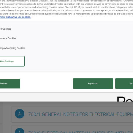
t are technically necessary (“Session Cookies”) for the connection to the website and for the function of the website. Furtherm
ll”) we use performance cookies to better understand visitor interaction with our website, as well as advertising cookies to cre
ee with the use of performance and advertising cookies, select "Accept All", if you do not wish to use the above categories, select
 select the cookies you want to be used simply clicking on the below choices. If you want to manage and/or disable cookies, se
 you want to be informed about the different types of cookies and how to manage them, you can be redirected to our Cookies Po
 more on how we use cookies.
on Cookies
rmance Cookies
ting/Advertising Cookies
kies Settings
ELECTRICAL – CATHODIC & LIGHTNING PROTECTION
PELINES
Electrical – Cathodic & Lightning
Choices
Reject All
Ac
700/1 GENERAL NOTES FOR ELECTRICAL EQUIP