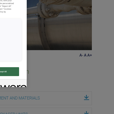
ore, with your
ate personalized
 "Reject All".
lect "Cookies
licy by
A-
A
A+
 Protection
cept All
MENT AND MATERIALS