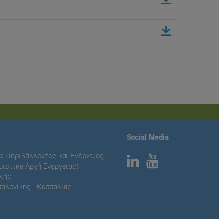
Social Media
ο Περιβάλλοντος και Ενέργειας
μιστική Αρχή Ενέργειας)
κής
αλονίκης - Θεσσαλίας