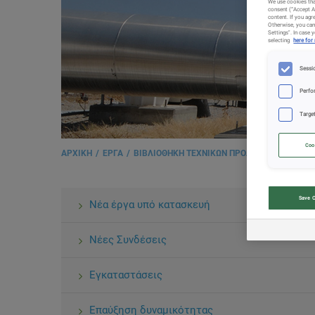
We use cookies tha
consent (“Accept A
content. If you agr
Otherwise, you can
Settings". In case
selecting
here for
Sessi
Perfo
Targe
Coo
ΑΡΧΙΚΗ
ΕΡΓΑ
ΒΙΒΛΙΟΘΗΚΗ ΤΕΧΝΙΚΩΝ ΠΡΟΔΙΑΓΡΑΦΩΝ
PI
Save 
Νέα έργα υπό κατασκευή
Νέες Συνδέσεις
Εγκαταστάσεις
Επαύξηση δυναμικότητας