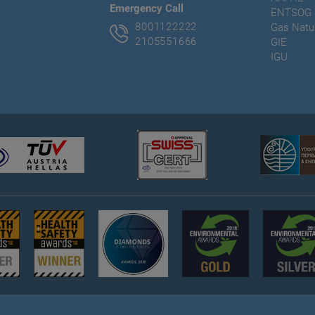
Εmergency Call
ENTSOG
8001122222
Gas Natur
2105551666
GIE
IGU