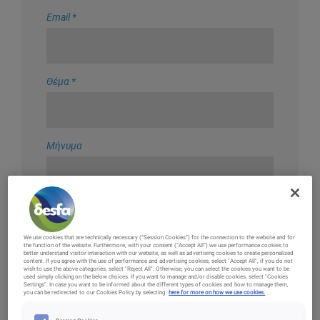
Email
*
Θέμα
*
Μήνυμα
We use cookies that are technically necessary (“Session Cookies”) for the connection to the website and for
the function of the website. Furthermore, with your consent (“Accept All”) we use performance cookies to
better understand visitor interaction with our website, as well as advertising cookies to create personalized
content. If you agree with the use of performance and advertising cookies, select "Accept All", if you do not
wish to use the above categories, select "Reject All". Otherwise, you can select the cookies you want to be
used simply clicking on the below choices. If you want to manage and/or disable cookies, select "Cookies
Settings". In case you want to be informed about the different types of cookies and how to manage them,
you can be redirected to our Cookies Policy by selecting
here for more on how we use cookies.