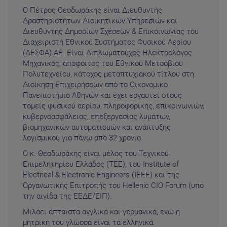
Ο Πέτρος Θεοδωράκης είναι Διευθυντής
Δραστηριοτήτων Διοικητικών Υπηρεσιών και
Διευθυντής Δημοσίων Σχέσεων & Επικοινωνίας του
Διαχειριστή Εθνικού Συστήματος Φυσικού Αερίου
(ΔΕΣΦΑ) ΑΕ. Είναι Διπλωματούχος Ηλεκτρολόγος
Μηχανικός, απόφοιτος του Εθνικού Μετσόβιου
Πολυτεχνείου, κάτοχος μεταπτυχιακού τίτλου στη
Διοίκηση Επιχειρήσεων από το Οικονομικό
Πανεπιστήμιο Αθηνών και έχει εργαστεί στους
τομείς φυσικού αερίου, πληροφορικής, επικοινωνιών,
κυβερνοασφάλειας, επεξεργασίας λυμάτων,
βιομηχανικών αυτοματισμών και ανάπτυξης
λογισμικού για πάνω από 32 χρόνια.
Ο κ. Θεοδωράκης είναι μέλος του Τεχνικού
Επιμελητηρίου Ελλάδος (ΤΕΕ), του Institute of
Electrical & Electronic Engineers (ΙΕΕΕ) και της
Οργανωτικής Επιτροπής του Hellenic CIO Forum (υπό
την αιγίδα της ΕΕΔΕ/ΕΙΠ).
Μιλάει άπταιστα αγγλικά και γερμανικά, ενώ η
μητρική του γλώσσα είναι τα ελληνικά.