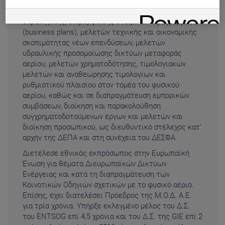
ενεργειακού τομέα (process engineering). Επίσης,
έχει 26ετή εμπειρία σε θέματα διαμόρφωσης
στρατηγικής, διαμόρφωσης εταιρικών προγραμμάτων
(business plans), μελετών τεχνικής και οικονομικής
σκοπιμότητας νέων επενδύσεων, μελετών
υδραυλικής προσομοίωσης δικτύων μεταφοράς
αερίου, μελετών χρηματοδότησης, τιμολογιακών
μελετών και αναθεώρησης τιμολογίων και
ρυθμιστικού πλαισίου στον τομέα του φυσικού
αερίου, καθώς και σε διαπραγμάτευση εμπορικών
συμβάσεων, διοίκηση και παρακολούθηση
συγχρηματοδοτούμενων έργων και μελετών και
διοίκηση προσωπικού, ως διευθυντικό στέλεχος κατ’
αρχήν της ΔΕΠΑ και στη συνέχεια του ΔΕΣΦΑ.
Διετέλεσε εθνικός εκπρόσωπος στην Ευρωπαϊκή
Ένωση για θέματα Διευρωπαϊκών Δικτύων
Ενέργειας και κατά τη διαπραγμάτευση των
Κοινοτικών Οδηγιών σχετικών με το φυσικό αέριο.
Επίσης, έχει διατελέσει Πρόεδρος της Μ.Ο.Δ. Α.Ε.
για τρία χρόνια. Υπήρξε εκλεγμένο μέλος του Δ.Σ.
του ΕNTSOG επί 4,5 χρόνια και του Δ.Σ. της GIE επί 2