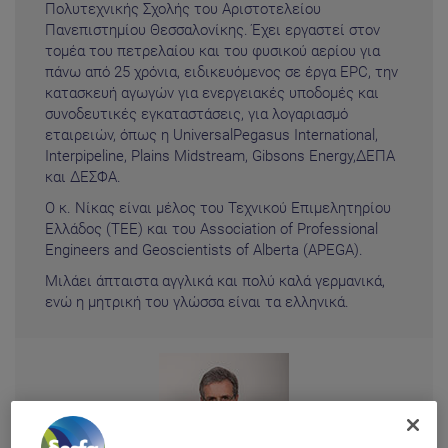
Πολυτεχνικής Σχολής του Αριστοτελείου
Πανεπιστημίου Θεσσαλονίκης. Έχει εργαστεί στον
τομέα του πετρελαίου και του φυσικού αερίου για
πάνω από 25 χρόνια, ειδικευόμενος σε έργα EPC, την
κατασκευή αγωγών για ενεργειακές υποδομές και
συνοδευτικές εγκαταστάσεις, για λογαριασμό
εταιρειών, όπως η UniversalPegasus International,
Interpipeline, Plains Midstream, Gibsons Energy,ΔΕΠΑ
και ΔΕΣΦΑ.
Ο κ. Νίκας είναι μέλος του Τεχνικού Επιμελητηρίου
Ελλάδος (ΤΕΕ) και του Association of Professional
Engineers and Geoscientists of Alberta (APEGA).
Μιλάει άπταιστα αγγλικά και πολύ καλά γερμανικά,
ενώ η μητρική του γλώσσα είναι τα ελληνικά.