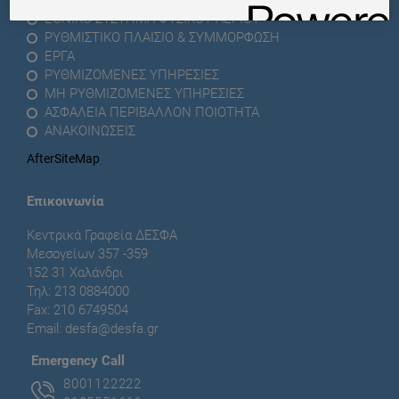
ΕΘΝΙΚΟ ΣΥΣΤΗΜΑ ΦΥΣΙΚΟΥ ΑΕΡΙΟΥ
ΡΥΘΜΙΣΤΙΚΟ ΠΛΑΙΣΙΟ & ΣΥΜΜΟΡΦΩΣΗ
ΕΡΓΑ
ΡΥΘΜΙΖΟΜΕΝΕΣ ΥΠΗΡΕΣΙΕΣ
ΜΗ ΡΥΘΜΙΖΟΜΕΝΕΣ ΥΠΗΡΕΣΙΕΣ
ΑΣΦΑΛΕΙΑ ΠΕΡΙΒΑΛΛΟΝ ΠΟΙΟΤΗΤΑ
ΑΝΑΚΟΙΝΩΣΕΙΣ
AfterSiteMap
Επικοινωνία
Κεντρικά Γραφεία ΔΕΣΦΑ
Μεσογείων 357 -359
152 31 Χαλάνδρι
Τηλ: 213 0884000
Fax: 210 6749504
Email:
desfa@desfa.gr
Εmergency Call
8001122222